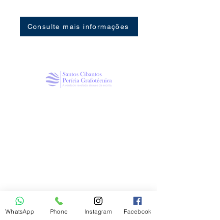
Consulte mais informações
Política de Privacidade
ENDEREÇO
Rua Dr. Wilson Dantas, 51, Jardim Aquarius,
Marília / SP
CONTATO
Telefone
(14) 99787-9156
WhatsApp
Phone
Instagram
Facebook
Celular / WhatsApp