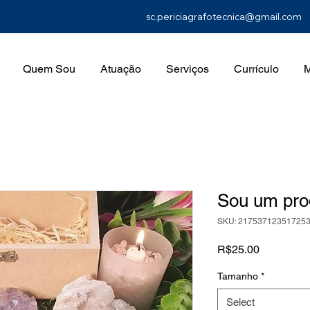
sc.periciagrafotecnica@gmail.com
Quem Sou
Atuação
Serviços
Currículo
M
Sou um pro
SKU: 21753712351725
Price
R$25.00
Tamanho
*
Select