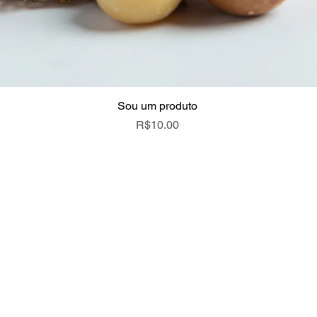
Sou um produto
Quick View
Price
R$10.00
RECE
CONTATO
Telefone
Nome
(14) 99787-9156