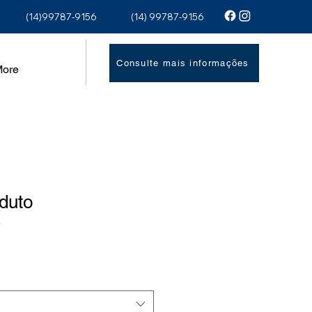
(14)99787-9156
(14) 99787-9156
Consulte mais informações
ore
duto
3