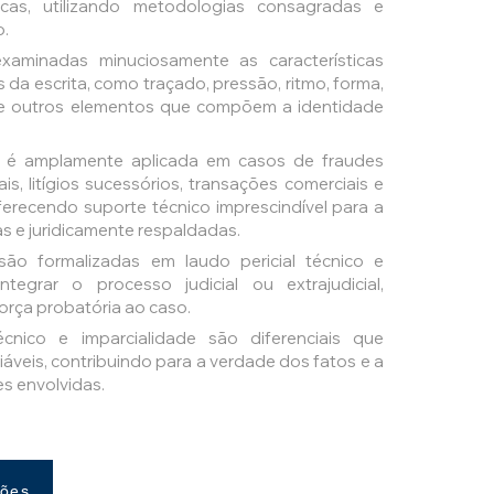
icas, utilizando metodologias consagradas e
o.
examinadas minuciosamente as características
da escrita, como traçado, pressão, ritmo, forma,
tre outros elementos que compõem a identidade
é amplamente aplicada em casos de fraudes
ais, litígios sucessórios, transações comerciais e
ferecendo suporte técnico imprescindível para a
 e juridicamente respaldadas.
ão formalizadas em laudo pericial técnico e
egrar o processo judicial ou extrajudicial,
força probatória ao caso.
técnico e imparcialidade são diferenciais que
áveis, contribuindo para a verdade dos fatos e a
es envolvidas.
ções