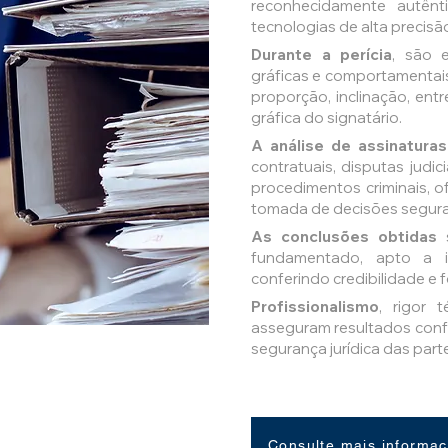
reconhecidamente autênt
tecnologias de alta precisã
Durante a perícia
, são 
gráficas e comportamentais 
proporção, inclinação, en
gráfica do signatário.
A análise de assinaturas
contratuais, disputas judici
procedimentos criminais, o
tomada de decisões seguras
As conclusões obtidas
s
fundamentado, apto a int
conferindo credibilidade e 
Profissionalismo
, rigor 
asseguram resultados confi
segurança jurídica das part
Consulte mais informa