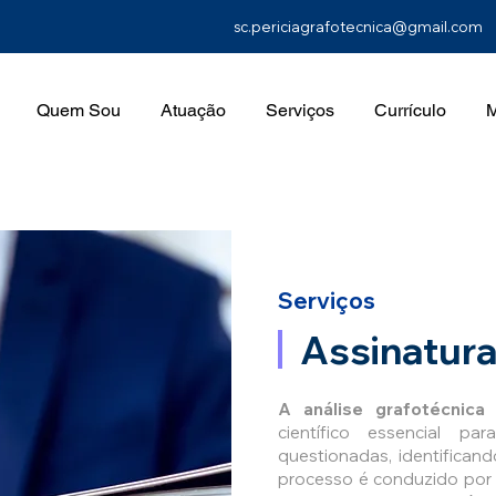
sc.periciagrafotecnica@gmail.com
Quem Sou
Atuação
Serviços
Currículo
M
Serviços
Assinatura
A análise grafotécnica
d
científico essencial pa
questionadas, identificand
processo é conduzido por 