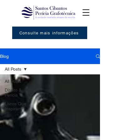
Consulte mais informações
Blog
All Posts
All Posts
Direito &
Perícia
Livros Que
Inspiram!