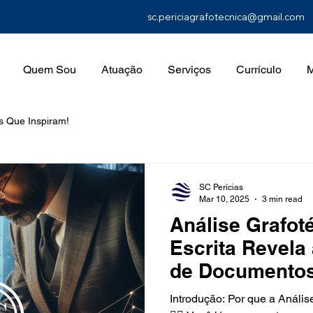
sc.periciagrafotecnica@gmail.com
Quem Sou
Atuação
Serviços
Currículo
M
s Que Inspiram!
SC Perícias
Mar 10, 2025
3 min read
Análise Grafot
Escrita Revela
de Documentos
Introdução: Por que a Anális