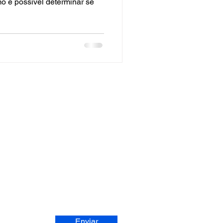
omo é possível determinar se
BA NOSSAS ATUALIZAÇÕES
Enviar