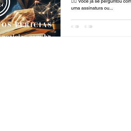
🕵️‍♂️ Você já se perguntou c
uma assinatura ou...
RECE
CONTATO
Telefone
Nome
(14) 99787-9156
Celular / WhatsApp
Email
(14
)
99787-9156
E-mail: