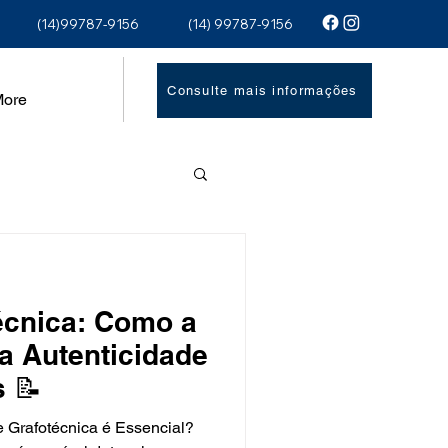
(14)99787-9156
(14) 99787-9156
Consulte mais informações
ore
écnica: Como a
 a Autenticidade
 📝
e Grafotécnica é Essencial?