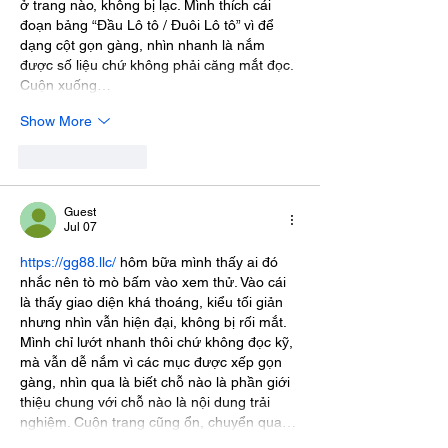
ở trang nào, không bị lạc. Mình thích cái 
đoạn bảng “Đầu Lô tô / Đuôi Lô tô” vì để 
dạng cột gọn gàng, nhìn nhanh là nắm 
được số liệu chứ không phải căng mắt đọc. 
Cuộn xuống…
Show More
Like
Reply
Guest
Jul 07
https://gg88.llc/
 hôm bữa mình thấy ai đó 
nhắc nên tò mò bấm vào xem thử. Vào cái 
là thấy giao diện khá thoáng, kiểu tối giản 
nhưng nhìn vẫn hiện đại, không bị rối mắt. 
Mình chỉ lướt nhanh thôi chứ không đọc kỹ, 
mà vẫn dễ nắm vì các mục được xếp gọn 
gàng, nhìn qua là biết chỗ nào là phần giới 
thiệu chung với chỗ nào là nội dung trải 
nghiệm. Cuộn trang cũng ổn, chuyển qua…