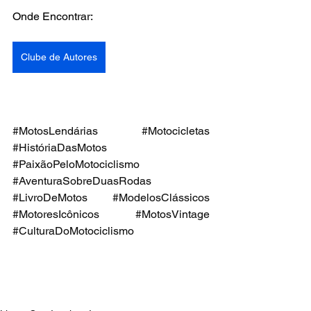
Onde Encontrar:
Clube de Autores
#MotosLendárias
#Motocicletas
#HistóriaDasMotos
#PaixãoPeloMotociclismo
#AventuraSobreDuasRodas
#LivroDeMotos
#ModelosClássicos
#MotoresIcônicos
#MotosVintage
#CulturaDoMotociclismo