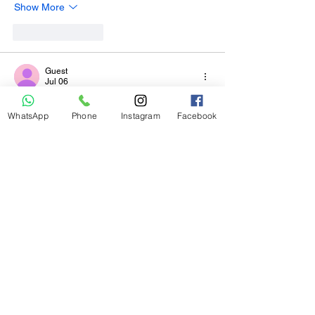
Show More
Like
Reply
Guest
Jul 06
https://keonhacai5.com/
 mình ghé thử vì 
WhatsApp
Phone
Instagram
Facebook
đang rảnh, kiểu xem giao diện thế nào thôi 
chứ không có ý ngồi đọc lâu. Vào cái là thấy 
bố cục chia khối khá dễ nhìn, phần tiêu đề 
nổi bật nên lướt nhanh vẫn nắm được đang 
ở bài nào. Mình có dừng lại ở bài Girona vs 
Athletic Bilbao (03h00 ngày 05/11), nội 
dung trình bày theo đoạn ngắn nên đọc 
không bị ngợp. Mấy chỗ kèo/tỉ lệ họ để 
dạng cột…
Show More
Like
Reply