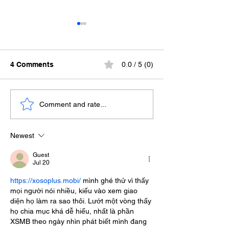
4 Comments
0.0 / 5 (0)
O Mito Da Cave
Advocacia Em Foco
Comment and rate...
Newest
Guest
Jul 20
https://xosoplus.mobi/
 mình ghé thử vì thấy 
mọi người nói nhiều, kiểu vào xem giao 
diện họ làm ra sao thôi. Lướt một vòng thấy 
họ chia mục khá dễ hiểu, nhất là phần 
XSMB theo ngày nhìn phát biết mình đang 