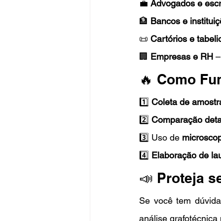
💼 
Advogados e escr
🏦 
Bancos e instituiç
📜 
Cartórios e tabel
🏢 
Empresas e RH
 
🔥 Como Fun
1️⃣ 
Coleta de amostr
2️⃣ 
Comparação deta
3️⃣ Uso de 
microscopi
4️⃣ 
Elaboração de la
📣 Proteja s
Se você tem dúvida
análise grafotécnica 