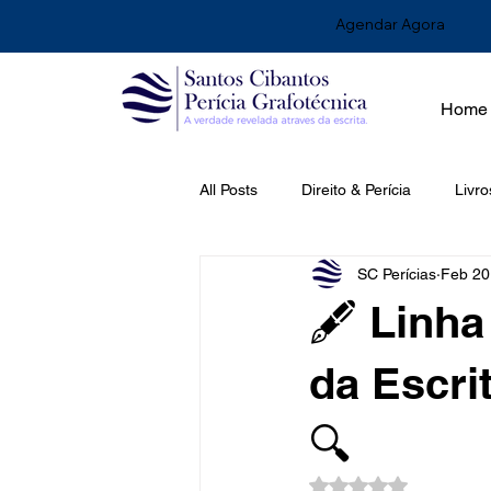
Agendar Agora
Home
All Posts
Direito & Perícia
Livro
SC Perícias
Feb 20
🖋️ Linh
da Escri
🔍
Rated NaN out of 5