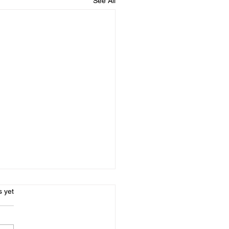
See All
s.
s yet