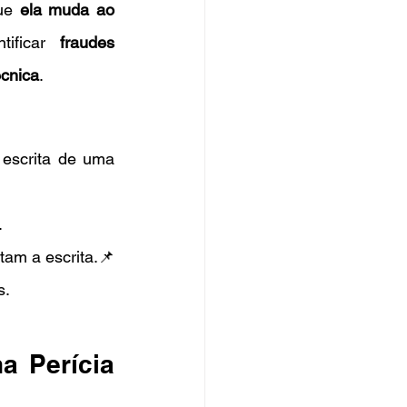
ue 
ela muda ao 
ificar 
fraudes 
écnica
.
escrita de uma 
.
 – Doenças, traumas ou condições neurológicas impactam a escrita.📌 
s.
 Perícia 