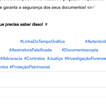
 e garanta a segurança dos seus documentos! 📜✅
e precisa saber disso!
 🔽
#LinhaDoTempoGráfica
#Autentic
#AssinaturaFalsificada
#Documentoscopia
#Advocacia
#Contratos
#Justiça
#InvestigaçãoForens
ntos
#ProteçãoPatrimonial