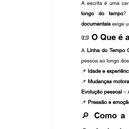
A escrita é uma car
longo do tempo
? 
documentais
 exige 
📜 O Que é 
A 
Linha do Tempo G
pessoa ao longo dos
📌 
Idade e experiênc
📌 
Mudanças motor
Evolução pessoal
 – 
📌 
Pressão e emoçã
🔎 Como a L