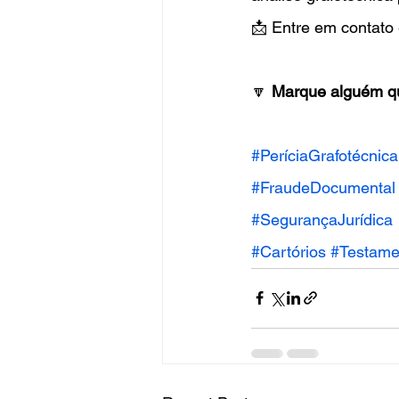
📩 Entre em contato
🔽 
Marque alguém qu
#PeríciaGrafotécnica
#FraudeDocumental
#SegurançaJurídica
#Cartórios
#Testame