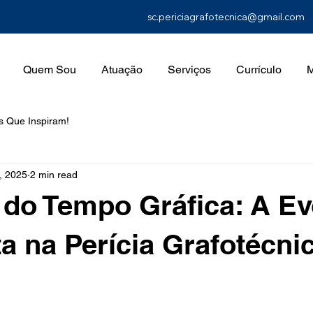
sc.periciagrafotecnica@gmail.com
Quem Sou
Atuação
Serviços
Currículo
M
s Que Inspiram!
, 2025
2 min read
a do Tempo Gráfica: A E
ta na Perícia Grafotécnic
 stars.