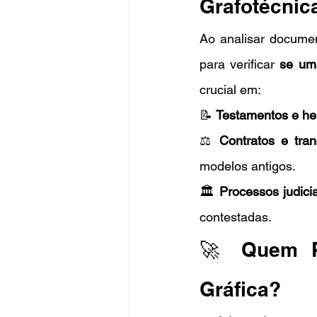
Grafotécnic
Ao analisar documen
para verificar 
se uma
crucial em:
📝 
Testamentos e he
⚖️ 
Contratos e tra
modelos antigos.
🏛️ 
Processos judicia
contestadas.
🚀 Quem Pr
Gráfica?