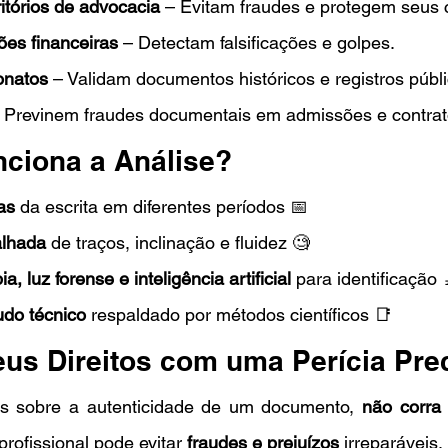
itórios de advocacia
 – Evitam fraudes e protegem seus c
ões financeiras
 – Detectam falsificações e golpes.
ionatos
 – Validam documentos históricos e registros públi
– Previnem fraudes documentais em admissões e contrat
ciona a Análise?
as
 da escrita em diferentes períodos 📅
lhada
 de traços, inclinação e fluidez 🧐
a, luz forense e inteligência artificial
 para identificação 
udo técnico
 respaldado por métodos científicos 📑
eus Direitos com uma Perícia Pre
s sobre a autenticidade de um documento, 
não corra 
profissional pode evitar 
fraudes e prejuízos
 irreparáveis.