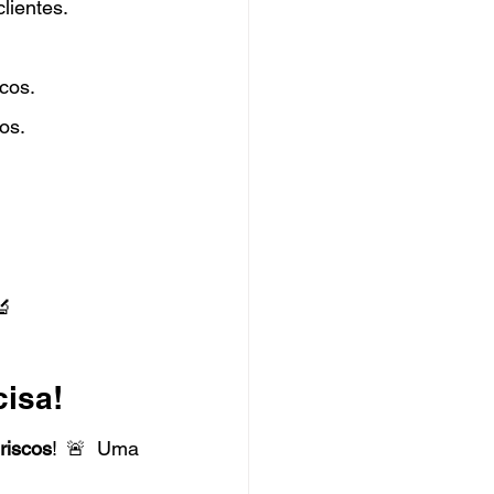
lientes.
cos.
os.
🔬
cisa!
riscos
! 🚨 Uma 