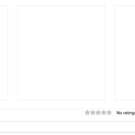
Rated 0 out of 5 star
No rating