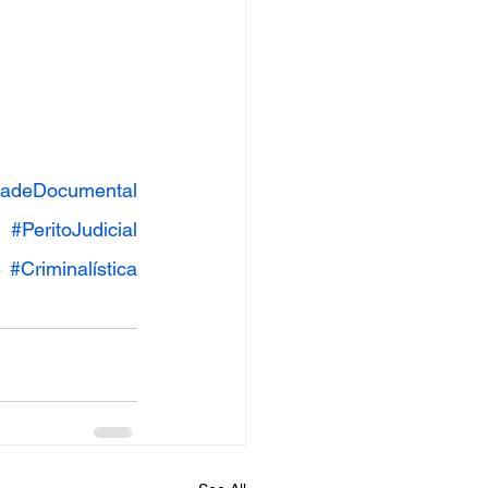
idadeDocumental
#PeritoJudicial
e
#Criminalística