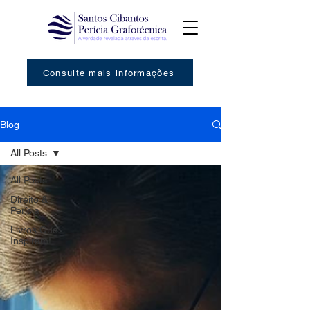
Consulte mais informações
Blog
All Posts
All Posts
Direito &
Perícia
Livros Que
Inspiram!