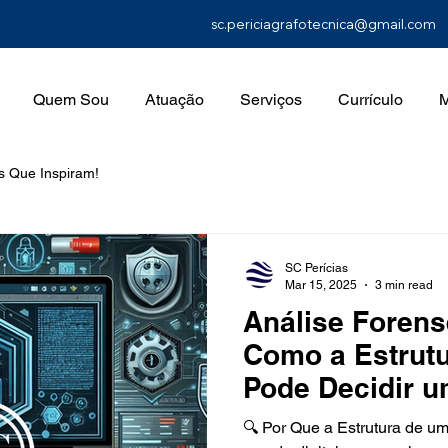
sc.periciagrafotecnica@gmail.com
Quem Sou
Atuação
Serviços
Currículo
M
s Que Inspiram!
SC Perícias
Mar 15, 2025
3 min read
Análise Forens
Como a Estrutu
Pode Decidir 
Jurídico 🕵️‍♂️📄
🔍 Por Que a Estrutura de u