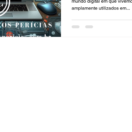
mundo digital em que vivem
amplamente utilizados em...
RECE
CONTATO
Telefone
Nome
(14) 99787-9156
Celular / WhatsApp
Email
(14
)
99787-9156
E-mail: