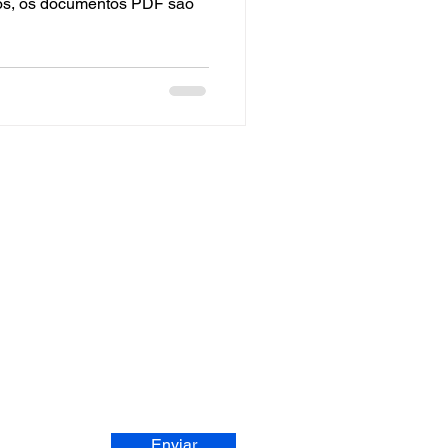
os, os documentos PDF são
BA NOSSAS ATUALIZAÇÕES
Enviar