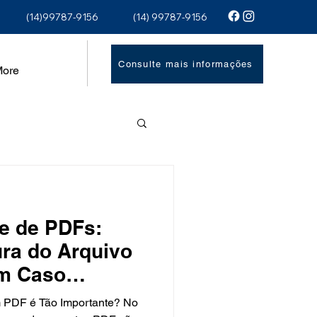
(14)99787-9156
(14) 99787-9156
Consulte mais informações
ore
e de PDFs:
ra do Arquivo
um Caso
m PDF é Tão Importante? No